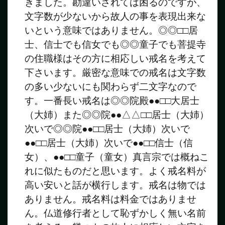
きました。勘違いされては困るのですが、
文字数が少ないから故人の事を表現出来な
いという意味ではありません。◎◎□□居
士、信士でも信女でも◎◎童子でも菩提寺
の住職様はその方に相応しい戒名を考えて
下さいます。厳密な意味での戒名は文字数
の多い少ないにも関わらず二文字なので
す。一番長い戒名は◎◎院殿●●□□大居士
（大姉）また◎◎院●●△△□□居士（大姉）
次いで◎◎院●●□□居士（大姉）次いで
●●□□居士（大姉）次いで●●□□信士（信
女）、●●□□童子（童女）真言宗では概ねこ
れに似たものだと思います。よく戒名料が
高い安いと話が横行します。戒名は物では
ありません。戒名料は料金ではありませ
ん。仏道修行者として恥ずかしく無い名前