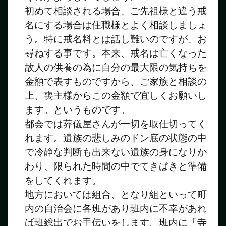
初めて相談される場合、ご先祖様と違う戒
名にする場合は住職様とよく相談しましょ
う。特に戒名料とは話し難いのですが、お
尋ねする事です。本来、戒名は亡くなった
故人の供養の為に自分の最大限の気持ちを
金額で表すものですから、ご家族と相談の
上、喪主様からこの金額で宜しくお願いし
ます。というものです。
都会では葬儀屋さんが一切を取仕切ってく
れます。遺族の悲しみのドン底の状態の中
で冷静な判断も出来ない遺族の身になりか
わり、限られた時間の中でてきぱきと準備
をしてくれます。
地方においては組合、となり組といって町
内の自治会に各班があり班内に不幸があれ
ば班総出でお手伝いをします。班内に「寺