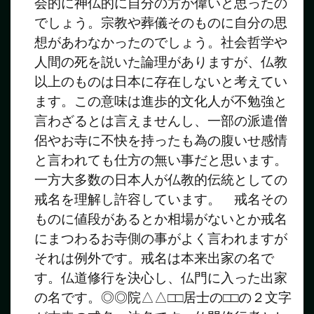
会的に神仏的に自分の方が偉いと思ったの
でしょう。宗教や葬儀そのものに自分の思
想があわなかったのでしょう。社会哲学や
人間の死を説いた論理がありますが、仏教
以上のものは日本に存在しないと考えてい
ます。この意味は進歩的文化人が不勉強と
言わざるとは言えませんし、一部の派遣僧
侶やお寺に不快を持ったも為の腹いせ感情
と言われても仕方の無い事だと思います。
一方大多数の日本人が仏教的伝統としての
戒名を理解し許容しています。 戒名その
ものに値段があるとか相場がないとか戒名
にまつわるお寺側の事がよく言われますが
それは例外です。戒名は本来出家の名で
す。仏道修行を決心し、仏門に入った出家
の名です。◎◎院△△□□居士の□□の２文字