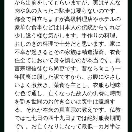
から出前をしてもらいますが、実はそんな
肉や魚の入ったご馳走は要らないのです。
都会で目立ちますが高級料理店やホテルの
豪華な食事などは日本人の伝統からすれば
少し違う様な気がします。手作りの料理、
おしのぎの料理で十分だと思います。家に
不幸が起きるとその家族は精進潔斎、衣食
住全てにおいて身を慎むのが本当です。真
言宗壇信徒なら尚更です。昔なら向こう一
年間喪に服した訳ですから、お腹にやさし
いよく煮炊き、菜食を主とし、衣服も地味
な色で通し、亡くなった故人の供養に時間
を割き世間のお付き合いは喪中は遠慮す
る。それが本来の真言宗の教えです。仏教
では七七日の四十九日までは絶対服喪期間
です。お亡くなりになって最低一カ月半は