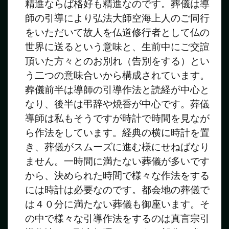
精進ならば格好も精進なのです。葬儀は導
師の引導により弘法大師空海上人のご同行
をいただいて故人を仏道修行者として仏の
世界に送るという意味と、生前中にご交諠
頂いた方々とのお別れ（告別をする）とい
う二つの意味合いから構成されています。
葬儀前半は導師の引導作法と読経が中心と
なり、後半は弔辞や焼香が中心です。葬儀
導師は私もそうですが時計で時間を見なが
ら作法をしています。経典の横に時計を置
き、葬儀がスムーズに進む様にせねばなり
ません。一時間に満たない葬儀が多いです
から、決められた時間で様々な作法をする
には時計は必要なのです。都会地の葬儀で
は４０分に満たない葬儀も御座います。そ
の中で様々な引導作法をするのは真言宗引