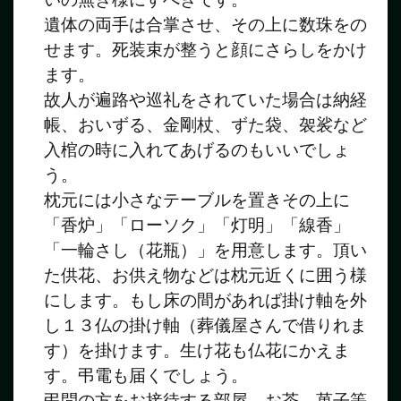
遺体の両手は合掌させ、その上に数珠をの
せます。死装束が整うと顔にさらしをかけ
ます。
故人が遍路や巡礼をされていた場合は納経
帳、おいずる、金剛杖、ずた袋、袈裟など
入棺の時に入れてあげるのもいいでしょ
う。
枕元には小さなテーブルを置きその上に
「香炉」「ローソク」「灯明」「線香」
「一輪さし（花瓶）」を用意します。頂い
た供花、お供え物などは枕元近くに囲う様
にします。もし床の間があれば掛け軸を外
し１３仏の掛け軸（葬儀屋さんで借りれま
す）を掛けます。生け花も仏花にかえま
す。弔電も届くでしょう。
弔問の方をお接待する部屋、お茶、菓子等