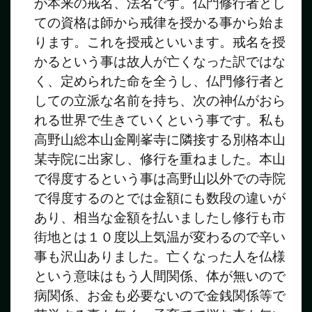
が本来の戒名、法名です。仏門修行者とし
ての資格は師から戒律を授かる事から始ま
ります。これを授戒といいます。戒名を授
かるという事は故人が亡くなった訳ではな
く、定められた命を全うし、仏門修行者と
しての立派な名前を持ち、次の神仏がおら
れる世界で生きていくという事です。私も
高野山総本山金剛峯寺に隣接する別格本山
某寺院に出家し、修行を重ねました。本山
で得度するという事は高野山以外での寺院
で得度するのとでは金額にも数段の違いが
あり、相当な金額を払いましたし修行も市
街地とは１０度以上気温が変わるので辛い
事も沢山ありました。亡くなった人を仏様
という意味はもう人間関係、体が無いので
病関係、お金も必要ないので金銭関係等で