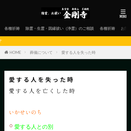
各種祈祷
除霊・生霊・因縁祓い（浄霊）のご相談
各種祈祷
お問
お気軽にお問合
HOME
葬儀について
愛する人を失った時
愛する人を失った時
愛する人を亡くした時
いかせいのち
愛する人との別