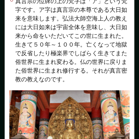
真言宗の位牌の上の梵字は「ア」という梵
字です。ア字は真言宗の本尊である大日如
来を意味します。弘法大師空海上人の教え
には大日如来は宇宙全体を意味し、大日如
来から命をいただいてこの世に生まれた。
生きて５０年～１００年。亡くなって地獄
で反省したり極楽界でしばらく生きてまた
俗世界に生まれ変わる。仏の世界に戻りま
た俗世界に生まれ修行する。それが真言密
教の教えなのです。